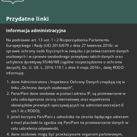
Przydatne linki
Informacja administracyjna
BIP
Na podstawie art. 13 ust. 1 i 2 Rozporządzenia Parlamentu
Facebook
Europejskiego i Rady (UE) 2016/679 z dnia 27 kwietnia 2016r. w
sprawie ochrony osób fizycznych w związku z przetwarzaniem danych
osobowych i w sprawie swobodnego przepływu takich danych oraz
Deklaracja Dostępności
uchylenia dyrektywy 95/46/WE (ogólne rozporządzenie o ochronie
danych), Dz. U. UE. L. 2016.119.1 z dnia 4 maja 2016r., dalej RODO
informuję:
Kontakt
dane Administratora i Inspektora Ochrony Danych znajdują się w
linku „Ochrona danych osobowych”,
tel. 22-825-69-15
Pana/Pani dane osobowe w postaci adresu IP, są przetwarzane w
celu udostępniania strony internetowej oraz wypełnienia
tel. 22-825-69-29
obowiązków prawnych spoczywających na administratorze(art.6
ust.1 lit.c RODO),
tel. 725-460-302
jeżeli korzysta Pan/Pani z odnośnika na stronie będącego adresem
e-mail placówki to zgadza się Pan/Pani na przetwarzanie danych w
celu udzielenia odpowiedzi,
cku1@eduwarszawa.pl
dane osobowe mogą być przekazywane organom państwowym,