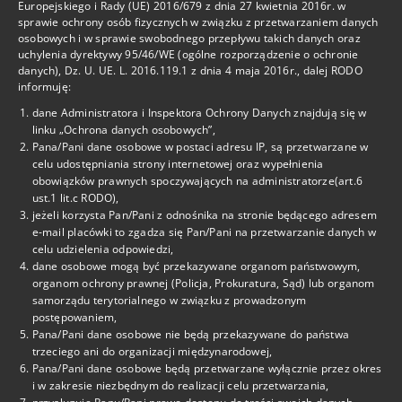
Facebook
Europejskiego i Rady (UE) 2016/679 z dnia 27 kwietnia 2016r. w
sprawie ochrony osób fizycznych w związku z przetwarzaniem danych
osobowych i w sprawie swobodnego przepływu takich danych oraz
Deklaracja Dostępności
uchylenia dyrektywy 95/46/WE (ogólne rozporządzenie o ochronie
danych), Dz. U. UE. L. 2016.119.1 z dnia 4 maja 2016r., dalej RODO
informuję:
Kontakt
dane Administratora i Inspektora Ochrony Danych znajdują się w
linku „Ochrona danych osobowych”,
tel. 22-825-69-15
Pana/Pani dane osobowe w postaci adresu IP, są przetwarzane w
celu udostępniania strony internetowej oraz wypełnienia
tel. 22-825-69-29
obowiązków prawnych spoczywających na administratorze(art.6
ust.1 lit.c RODO),
tel. 725-460-302
jeżeli korzysta Pan/Pani z odnośnika na stronie będącego adresem
e-mail placówki to zgadza się Pan/Pani na przetwarzanie danych w
celu udzielenia odpowiedzi,
cku1@eduwarszawa.pl
dane osobowe mogą być przekazywane organom państwowym,
organom ochrony prawnej (Policja, Prokuratura, Sąd) lub organom
samorządu terytorialnego w związku z prowadzonym
Adres
postępowaniem,
Pana/Pani dane osobowe nie będą przekazywane do państwa
Centrum Kształcenia
trzeciego ani do organizacji międzynarodowej,
Ustawicznego Nr 1
Pana/Pani dane osobowe będą przetwarzane wyłącznie przez okres
ul. Noakowskiego 6
i w zakresie niezbędnym do realizacji celu przetwarzania,