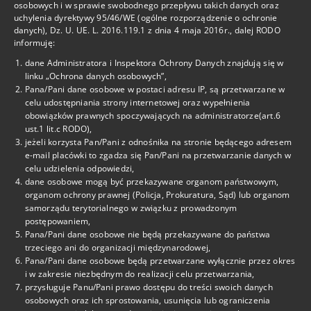
Deklaracja Dostępności
osobowych i w sprawie swobodnego przepływu takich danych oraz
uchylenia dyrektywy 95/46/WE (ogólne rozporządzenie o ochronie
danych), Dz. U. UE. L. 2016.119.1 z dnia 4 maja 2016r., dalej RODO
informuję:
Kontakt
dane Administratora i Inspektora Ochrony Danych znajdują się w
linku „Ochrona danych osobowych”,
tel. 22-825-69-15
Pana/Pani dane osobowe w postaci adresu IP, są przetwarzane w
celu udostępniania strony internetowej oraz wypełnienia
tel. 22-825-69-29
obowiązków prawnych spoczywających na administratorze(art.6
ust.1 lit.c RODO),
tel. 725-460-302
jeżeli korzysta Pan/Pani z odnośnika na stronie będącego adresem
e-mail placówki to zgadza się Pan/Pani na przetwarzanie danych w
celu udzielenia odpowiedzi,
cku1@eduwarszawa.pl
dane osobowe mogą być przekazywane organom państwowym,
organom ochrony prawnej (Policja, Prokuratura, Sąd) lub organom
samorządu terytorialnego w związku z prowadzonym
Adres
postępowaniem,
Pana/Pani dane osobowe nie będą przekazywane do państwa
Centrum Kształcenia
trzeciego ani do organizacji międzynarodowej,
Ustawicznego Nr 1
Pana/Pani dane osobowe będą przetwarzane wyłącznie przez okres
ul. Noakowskiego 6
i w zakresie niezbędnym do realizacji celu przetwarzania,
przysługuje Panu/Pani prawo dostępu do treści swoich danych
00-666 Warszawa
osobowych oraz ich sprostowania, usunięcia lub ograniczenia