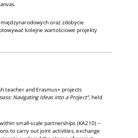
Canvas.
w międzynarodowych oraz zdobycie
gotowywać kolejne wartościowe projekty
ish teacher and Erasmus+ projects
ass: Navigating Ideas into a Project”
, held
within small-scale partnerships (KA210) –
ons to carry out joint activities, exchange