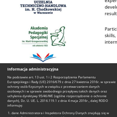
exper
devel
resul
Partic
skills
inter
Informacja administracyjna
Na podstawie art. 13 ust. 1 i 2 Rozporządzenia Parlamentu
Europejskiego i Rady (UE) 2016/679 z dnia 27 kwietnia 2016r. w sprawie
ochrony osób fizycznych w związku z przetwarzaniem danych
osobowych i w sprawie swobodnego przepływu takich danych oraz
Przydatne li
uchylenia dyrektywy 95/46/WE (ogólne rozporządzenie o ochronie
danych), Dz. U. UE. L. 2016.119.1 z dnia 4 maja 2016r., dalej RODO
informuję:
BIP
dane Administratora i Inspektora Ochrony Danych znajdują się w
Facebook