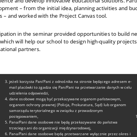
ience and develop innovative educational solutions. Parti
opment – from the initial idea, planning activities and b
ts – and worked with the Project Canvas tool.
ipation in the seminar provided opportunities to build ne
, which will help our school to design high-quality proje
national partners.
jeżeli korzysta Pan/Pani z odnośnika na stronie będącego adresem e-
mail placówki to zgadza się Pan/Pani na przetwarzanie danych w celu
udzielenia odpowiedzi,
dane osobowe mogą być przekazywane organom państwowym,
organom ochrony prawnej (Policja, Prokuratura, Sąd) lub organom
samorządu terytorialnego w związku z prowadzonym
nki
Kontakt
postępowaniem,
Pana/Pani dane osobowe nie będą przekazywane do państwa
tel. 22-825-69-15
trzeciego ani do organizacji międzynarodowej,
Pana/Pani dane osobowe będą przetwarzane wyłącznie przez okres i
tel. 22-825-69-29