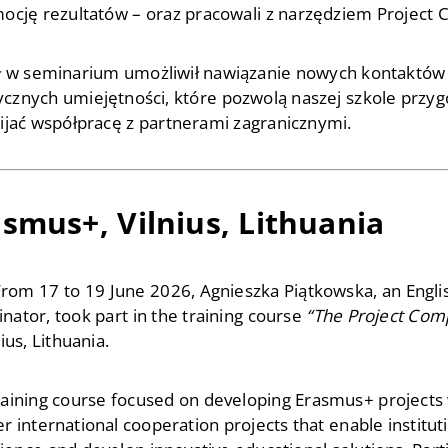
mocję rezultatów – oraz pracowali z narzędziem Project 
ł w seminarium umożliwił nawiązanie nowych kontaktó
ycznych umiejętności, które pozwolą naszej szkole przy
wijać współpracę z partnerami zagranicznymi.
smus+, Vilnius, Lithuania
From 17 to 19 June 2026, Agnieszka Piątkowska, an Engl
inator, took part in the training course
“The Project Comp
nius, Lithuania.
raining course focused on developing Erasmus+ projects 
r international cooperation projects that enable instituti