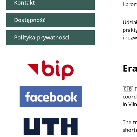
Kontakt
i pro
Dostępność
Udzia
prakt
Polityka prywatności
i roz
Era
🇬🇧 
coord
in Vil
The t
shorte