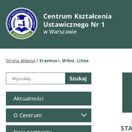
Centrum Kształcenia
Ustawicznego Nr 1
w Warszawie
Strona główna
/
Erasmus+, Wilno, Litwa
Aktualności
O Centrum
ST