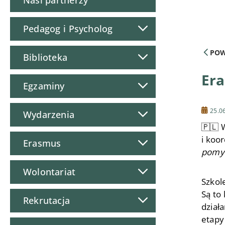
Nasi partnerzy
Pedagog i Psycholog
POW
Biblioteka
Era
Egzaminy
25.0
Wydarzenia
🇵🇱 
i koo
Erasmus
pomys
Wolontariat
Szkol
Są to
Rekrutacja
dział
etapy