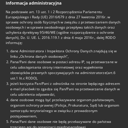
Informacja administracyjna
BIP
Na podstawie art. 13 ust. 1 i 2 Rozporządzenia Parlamentu
Facebook
Europejskiego i Rady (UE) 2016/679 z dnia 27 kwietnia 2016r. w
sprawie ochrony osób fizycznych w związku z przetwarzaniem danych
osobowych i w sprawie swobodnego przepływu takich danych oraz
Deklaracja Dostępności
uchylenia dyrektywy 95/46/WE (ogólne rozporządzenie o ochronie
danych), Dz. U. UE. L. 2016.119.1 z dnia 4 maja 2016r., dalej RODO
informuję:
Kontakt
dane Administratora i Inspektora Ochrony Danych znajdują się w
linku „Ochrona danych osobowych”,
tel. 22-825-69-15
Pana/Pani dane osobowe w postaci adresu IP, są przetwarzane w
celu udostępniania strony internetowej oraz wypełnienia
tel. 22-825-69-29
obowiązków prawnych spoczywających na administratorze(art.6
ust.1 lit.c RODO),
tel. 725-460-302
jeżeli korzysta Pan/Pani z odnośnika na stronie będącego adresem
e-mail placówki to zgadza się Pan/Pani na przetwarzanie danych w
celu udzielenia odpowiedzi,
cku1@eduwarszawa.pl
dane osobowe mogą być przekazywane organom państwowym,
organom ochrony prawnej (Policja, Prokuratura, Sąd) lub organom
samorządu terytorialnego w związku z prowadzonym
Adres
postępowaniem,
Pana/Pani dane osobowe nie będą przekazywane do państwa
Centrum Kształcenia
trzeciego ani do organizacji międzynarodowej,