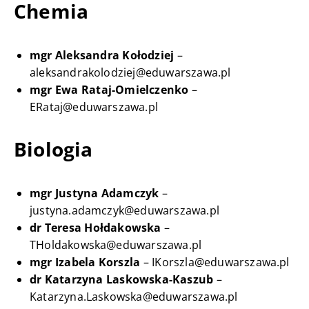
Chemia
mgr Aleksandra Kołodziej
–
aleksandrakolodziej@eduwarszawa.pl
mgr Ewa Rataj-Omielczenko
–
ERataj@eduwarszawa.pl
Biologia
mgr Justyna Adamczyk
–
justyna.adamczyk@eduwarszawa.pl
dr Teresa Hołdakowska
–
THoldakowska@eduwarszawa.pl
mgr Izabela Korszla
– IKorszla@eduwarszawa.pl
dr Katarzyna Laskowska-Kaszub
–
Katarzyna.Laskowska@eduwarszawa.pl