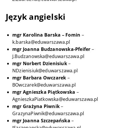
Język angielski
mgr Karolina Barska – Fomin
–
k.barska@eduwarszawa.pl
mgr Joanna Budzanowska-Pfeifer
–
J.Budzanowska@eduwarszawa.pl
mgr Norbert Dzienisiuk
–
NDzienisiuk@eduwarszawa.pl
mgr Barbara Owczarek
–
BOwczarek@eduwarszawa.pl
mgr Agnieszka Piątkowska
–
AgnieszkaPiatkowska@eduwarszawa.pl
mgr Grażyna Piwnik
–
GrazynaPiwnik@eduwarszawa.pl
mgr Joanna Szczepańska
–
JSzczepanska@eduwarszawa.pl