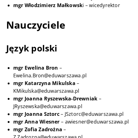
mgr
Włodzimierz Małkowsk
i – wicedyrektor
Nauczyciele
Język polski
mgr Ewelina Bron
–
Ewelina.Bron@eduwarszawa.pl
mgr Katarzyna Mikulska
–
KMikulska@eduwarszawa.pl
mgr Joanna Ryszewska-Drewniak
–
JRyszewska@eduwarszawa.pl
mgr Joanna Sztorc
– JSztorc@eduwarszawa.pl
mgr Anna Wiesner
– awiesner@eduwarszawa.pl
mgr Zofia Zadrożna
–
Z.Zadrozna@eduwarszawa.pl