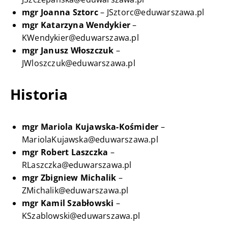
mgr Joanna Sztorc
– JSztorc@eduwarszawa.pl
mgr Katarzyna Wendykier
–
KWendykier@eduwarszawa.pl
mgr Janusz Włoszczuk
–
JWloszczuk@eduwarszawa.pl
Historia
mgr Mariola Kujawska-Kośmider
–
MariolaKujawska@eduwarszawa.pl
mgr Robert Laszczka
–
RLaszczka@eduwarszawa.pl
mgr Zbigniew Michalik
–
ZMichalik@eduwarszawa.pl
mgr Kamil Szabłowski
–
KSzablowski@eduwarszawa.pl