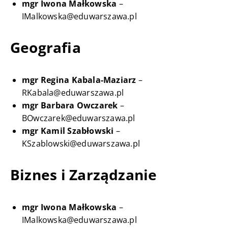
mgr Iwona Małkowska
–
IMalkowska@eduwarszawa.pl
Geografia
mgr Regina Kabala-Maziarz
–
RKabala@eduwarszawa.pl
mgr Barbara Owczarek
–
BOwczarek@eduwarszawa.pl
mgr Kamil Szabłowski
–
KSzablowski@eduwarszawa.pl
Biznes i Zarządzanie
mgr Iwona Małkowska
–
IMalkowska@eduwarszawa.pl