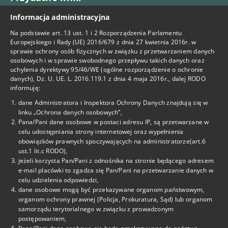
Informacja administracyjna
BIP
Na podstawie art. 13 ust. 1 i 2 Rozporządzenia Parlamentu
Facebook
Europejskiego i Rady (UE) 2016/679 z dnia 27 kwietnia 2016r. w
sprawie ochrony osób fizycznych w związku z przetwarzaniem danych
Deklaracja Dostępności
osobowych i w sprawie swobodnego przepływu takich danych oraz
uchylenia dyrektywy 95/46/WE (ogólne rozporządzenie o ochronie
danych), Dz. U. UE. L. 2016.119.1 z dnia 4 maja 2016r., dalej RODO
informuję:
Kontakt
dane Administratora i Inspektora Ochrony Danych znajdują się w
linku „Ochrona danych osobowych”,
tel. 22-825-69-15
Pana/Pani dane osobowe w postaci adresu IP, są przetwarzane w
celu udostępniania strony internetowej oraz wypełnienia
tel. 22-825-69-29
obowiązków prawnych spoczywających na administratorze(art.6
ust.1 lit.c RODO),
tel. 725-460-302
jeżeli korzysta Pan/Pani z odnośnika na stronie będącego adresem
e-mail placówki to zgadza się Pan/Pani na przetwarzanie danych w
celu udzielenia odpowiedzi,
cku1@eduwarszawa.pl
dane osobowe mogą być przekazywane organom państwowym,
organom ochrony prawnej (Policja, Prokuratura, Sąd) lub organom
samorządu terytorialnego w związku z prowadzonym
Adres
postępowaniem,