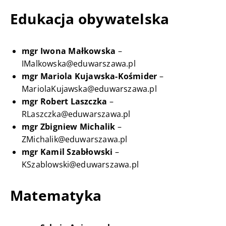
Edukacja obywatelska
mgr Iwona Małkowska
–
IMalkowska@eduwarszawa.pl
mgr Mariola Kujawska-Kośmider
–
MariolaKujawska@eduwarszawa.pl
mgr Robert Laszczka
–
RLaszczka@eduwarszawa.pl
mgr Zbigniew Michalik
–
ZMichalik@eduwarszawa.pl
mgr Kamil Szabłowski
–
KSzablowski@eduwarszawa.pl
Matematyka