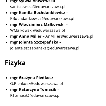
mgr Sylwia Aniszewska
–
saniszewska@eduwarszawa.pl
mgr Kamila Bochdankiewicz
–
KBochdankiewicz@eduwarszawa.pl
mgr Włodzimierz Małkowski
–
WMalkowski@eduwarszawa.pl
mgr Anna Miller
– AnMiller@eduwarszawa.pl
mgr Jolanta Szczepańska
–
Jolanta.szczepanska@eduwarszawa.pl
Fizyka
mgr Grażyna Pieńkosz
–
G.Pienkosz@eduwarszawa.pl
mgr Katarzyna Tomasik
–
KTomasik@eduwarszawa.pl