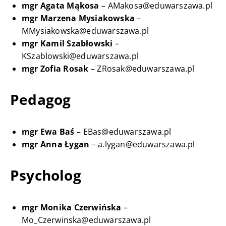
mgr Agata Mąkosa
– AMakosa@eduwarszawa.pl
mgr
Marzena Mysiakowska
–
MMysiakowska@eduwarszawa.pl
mgr Kamil Szabłowski
–
KSzablowski@eduwarszawa.pl
mgr Zofia Rosak
– ZRosak@eduwarszawa.pl
Pedagog
mgr Ewa Baś
– EBas@eduwarszawa.pl
mgr Anna Łygan
– a.lygan@eduwarszawa.pl
Psycholog
mgr Monika Czerwińska
–
Mo_Czerwinska@eduwarszawa.pl