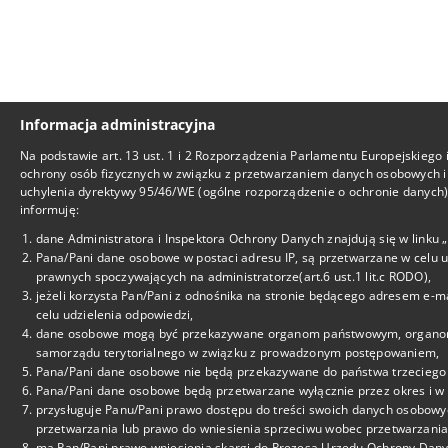
Informacja administracyjna
Na podstawie art. 13 ust. 1 i 2 Rozporządzenia Parlamentu Europejskiego 
ochrony osób fizycznych w związku z przetwarzaniem danych osobowych i
uchylenia dyrektywy 95/46/WE (ogólne rozporządzenie o ochronie danych), 
informuję:
dane Administratora i Inspektora Ochrony Danych znajdują się w linku
Pana/Pani dane osobowe w postaci adresu IP, są przetwarzane w celu 
prawnych spoczywających na administratorze(art.6 ust.1 lit.c RODO),
jeżeli korzysta Pan/Pani z odnośnika na stronie będącego adresem e-m
celu udzielenia odpowiedzi,
dane osobowe mogą być przekazywane organom państwowym, organom o
samorządu terytorialnego w związku z prowadzonym postępowaniem,
Pana/Pani dane osobowe nie będą przekazywane do państwa trzeciego 
Pana/Pani dane osobowe będą przetwarzane wyłącznie przez okres i w z
przysługuje Panu/Pani prawo dostępu do treści swoich danych osobowyc
przetwarzania lub prawo do wniesienia sprzeciwu wobec przetwarzania
ma Pan/Pani prawo wniesienia skargi do Prezesa Urzędu Ochrony Dan