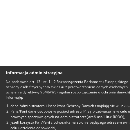
Informacja administracyjna
Na podstawie art. 13 ust. 1 i 2 Rozporządzenia Parlamentu Europejskiego 
ochrony osób fizycznych w związku z przetwarzaniem danych osobowych i
uchylenia dyrektywy 95/46/WE (ogólne rozporządzenie o ochronie danych), 
informuję:
dane Administratora i Inspektora Ochrony Danych znajdują się w linku
Pana/Pani dane osobowe w postaci adresu IP, są przetwarzane w celu 
prawnych spoczywających na administratorze(art.6 ust.1 lit.c RODO),
jeżeli korzysta Pan/Pani z odnośnika na stronie będącego adresem e-m
celu udzielenia odpowiedzi,