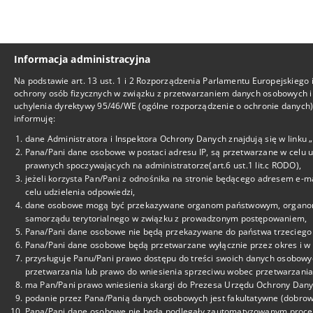
Informacja administracyjna
Na podstawie art. 13 ust. 1 i 2 Rozporządzenia Parlamentu Europejskiego 
ochrony osób fizycznych w związku z przetwarzaniem danych osobowych i
uchylenia dyrektywy 95/46/WE (ogólne rozporządzenie o ochronie danych), 
informuję:
dane Administratora i Inspektora Ochrony Danych znajdują się w linku
Pana/Pani dane osobowe w postaci adresu IP, są przetwarzane w celu 
prawnych spoczywających na administratorze(art.6 ust.1 lit.c RODO),
jeżeli korzysta Pan/Pani z odnośnika na stronie będącego adresem e-m
celu udzielenia odpowiedzi,
dane osobowe mogą być przekazywane organom państwowym, organom o
samorządu terytorialnego w związku z prowadzonym postępowaniem,
Pana/Pani dane osobowe nie będą przekazywane do państwa trzeciego 
Pana/Pani dane osobowe będą przetwarzane wyłącznie przez okres i w z
przysługuje Panu/Pani prawo dostępu do treści swoich danych osobowyc
przetwarzania lub prawo do wniesienia sprzeciwu wobec przetwarzania
ma Pan/Pani prawo wniesienia skargi do Prezesa Urzędu Ochrony Dan
podanie przez Pana/Panią danych osobowych jest fakultatywne (dobrowo
Pana/Pani dane osobowe nie będą podlegały zautomatyzowanym proces