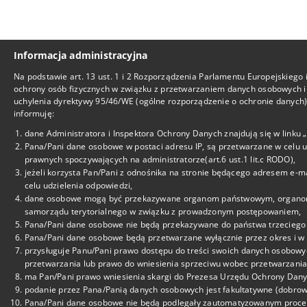
Informacja administracyjna
Na podstawie art. 13 ust. 1 i 2 Rozporządzenia Parlamentu Europejskiego 
ochrony osób fizycznych w związku z przetwarzaniem danych osobowych i
uchylenia dyrektywy 95/46/WE (ogólne rozporządzenie o ochronie danych), 
informuję:
dane Administratora i Inspektora Ochrony Danych znajdują się w linku
Pana/Pani dane osobowe w postaci adresu IP, są przetwarzane w celu 
prawnych spoczywających na administratorze(art.6 ust.1 lit.c RODO),
jeżeli korzysta Pan/Pani z odnośnika na stronie będącego adresem e-m
celu udzielenia odpowiedzi,
dane osobowe mogą być przekazywane organom państwowym, organom o
samorządu terytorialnego w związku z prowadzonym postępowaniem,
Pana/Pani dane osobowe nie będą przekazywane do państwa trzeciego 
Pana/Pani dane osobowe będą przetwarzane wyłącznie przez okres i w z
przysługuje Panu/Pani prawo dostępu do treści swoich danych osobowyc
przetwarzania lub prawo do wniesienia sprzeciwu wobec przetwarzania
ma Pan/Pani prawo wniesienia skargi do Prezesa Urzędu Ochrony Dan
podanie przez Pana/Panią danych osobowych jest fakultatywne (dobrowo
Pana/Pani dane osobowe nie będą podlegały zautomatyzowanym proces