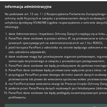
Informacja administracyjna
Na podstawie art. 13 ust. 1 i 2 Rozporządzenia Parlamentu Europejskiego 
ochrony osób fizycznych w związku z przetwarzaniem danych osobowych i
uchylenia dyrektywy 95/46/WE (ogólne rozporządzenie o ochronie danych), 
informuję:
dane Administratora i Inspektora Ochrony Danych znajdują się w linku
Pana/Pani dane osobowe w postaci adresu IP, są przetwarzane w celu 
prawnych spoczywających na administratorze(art.6 ust.1 lit.c RODO),
jeżeli korzysta Pan/Pani z odnośnika na stronie będącego adresem e-m
celu udzielenia odpowiedzi,
dane osobowe mogą być przekazywane organom państwowym, organom o
samorządu terytorialnego w związku z prowadzonym postępowaniem,
Pana/Pani dane osobowe nie będą przekazywane do państwa trzeciego 
Pana/Pani dane osobowe będą przetwarzane wyłącznie przez okres i w z
przysługuje Panu/Pani prawo dostępu do treści swoich danych osobowyc
przetwarzania lub prawo do wniesienia sprzeciwu wobec przetwarzania
ma Pan/Pani prawo wniesienia skargi do Prezesa Urzędu Ochrony Dan
podanie przez Pana/Panią danych osobowych jest fakultatywne (dobrowo
Pana/Pani dane osobowe nie będą podlegały zautomatyzowanym proces
profilowaniu.