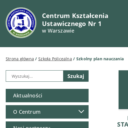
Centrum Kształcenia
Ustawicznego Nr 1
w Warszawie
Strona główna
/
Szkoła Policealna
/
Szkolny plan nauczania
Aktualności
O Centrum
ST