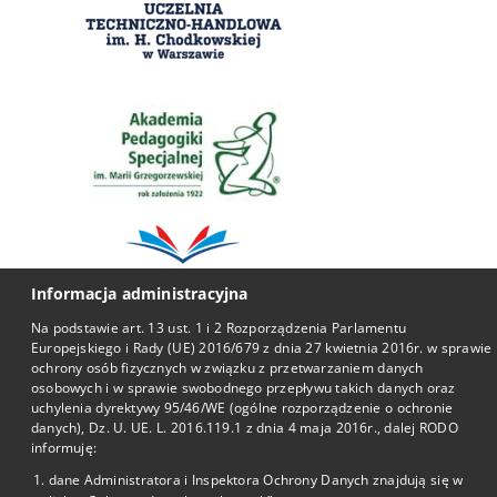
Informacja administracyjna
Na podstawie art. 13 ust. 1 i 2 Rozporządzenia Parlamentu
Europejskiego i Rady (UE) 2016/679 z dnia 27 kwietnia 2016r. w sprawie
ochrony osób fizycznych w związku z przetwarzaniem danych
osobowych i w sprawie swobodnego przepływu takich danych oraz
Przydatne li
uchylenia dyrektywy 95/46/WE (ogólne rozporządzenie o ochronie
danych), Dz. U. UE. L. 2016.119.1 z dnia 4 maja 2016r., dalej RODO
informuję:
BIP
dane Administratora i Inspektora Ochrony Danych znajdują się w
Facebook