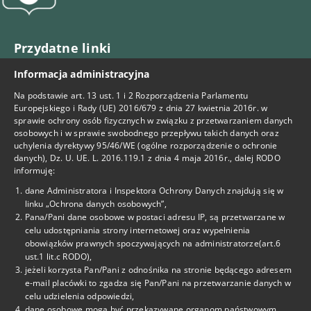
Przydatne linki
Informacja administracyjna
BIP
Na podstawie art. 13 ust. 1 i 2 Rozporządzenia Parlamentu
Facebook
Europejskiego i Rady (UE) 2016/679 z dnia 27 kwietnia 2016r. w
sprawie ochrony osób fizycznych w związku z przetwarzaniem danych
osobowych i w sprawie swobodnego przepływu takich danych oraz
Deklaracja Dostępności
uchylenia dyrektywy 95/46/WE (ogólne rozporządzenie o ochronie
danych), Dz. U. UE. L. 2016.119.1 z dnia 4 maja 2016r., dalej RODO
informuję:
Kontakt
dane Administratora i Inspektora Ochrony Danych znajdują się w
linku „Ochrona danych osobowych”,
tel. 22-825-69-15
Pana/Pani dane osobowe w postaci adresu IP, są przetwarzane w
celu udostępniania strony internetowej oraz wypełnienia
tel. 22-825-69-29
obowiązków prawnych spoczywających na administratorze(art.6
ust.1 lit.c RODO),
tel. 725-460-302
jeżeli korzysta Pan/Pani z odnośnika na stronie będącego adresem
e-mail placówki to zgadza się Pan/Pani na przetwarzanie danych w
celu udzielenia odpowiedzi,
cku1@eduwarszawa.pl
dane osobowe mogą być przekazywane organom państwowym,