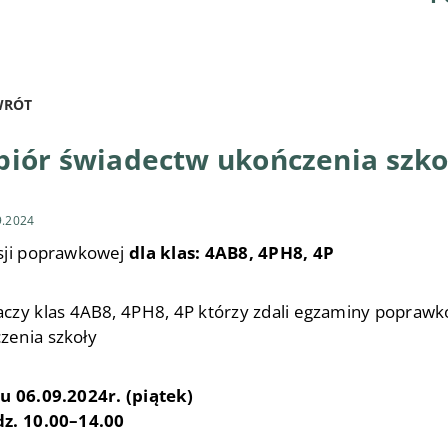
RÓT
iór świadectw ukończenia szko
9.2024
sji poprawkowej
dla klas: 4AB8, 4PH8, 4P
aczy klas 4AB8, 4PH8, 4P którzy zdali egzaminy popraw
zenia szkoły
u 06.09.2024r. (piątek)
z. 10.00–14.00