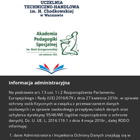
Informacja administracyjna
Na podstawie art. 13 ust. 1 i 2 Rozporządzenia Parlamentu
Europejskiego i Rady (UE) 2016/679 z dnia 27 kwietnia 2016r. w sprawie
ochrony osób fizycznych w związku z przetwarzaniem danych
osobowych i w sprawie swobodnego przepływu takich danych oraz
Przydatne li
uchylenia dyrektywy 95/46/WE (ogólne rozporządzenie o ochronie
danych), Dz. U. UE. L. 2016.119.1 z dnia 4 maja 2016r., dalej RODO
informuję:
BIP
dane Administratora i Inspektora Ochrony Danych znajdują się w
Facebook