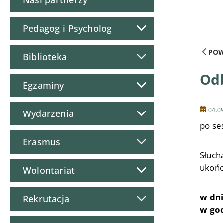
Nasi partnerzy
Pedagog i Psycholog
POW
Biblioteka
Odb
Egzaminy
04.0
Wydarzenia
po se
Erasmus
Słuch
ukońc
Wolontariat
w dni
Rekrutacja
w god