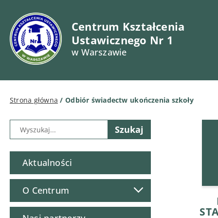
Centrum Kształcenia
Ustawicznego Nr 1
w Warszawie
Strona główna
/
Odbiór świadectw ukończenia szkoły
Aktualności
O Centrum
ST