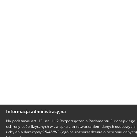
Informacja administracyjna
Na podstawie art. 13 ust. 1 i 2 Rozporządzenia Parlamentu Europejskiego 
ochrony osób fizycznych w związku z przetwarzaniem danych osobowych i
uchylenia dyrektywy 95/46/WE (ogólne rozporządzenie o ochronie danych), 